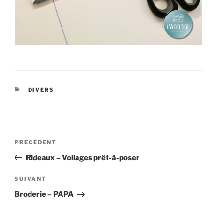
CATÉGORIES
DIVERS
Navigation
Article
PRÉCÉDENT
de
précédent
Rideaux – Voilages prêt-à-poser
l’article
Article
SUIVANT
suivant
Broderie – PAPA