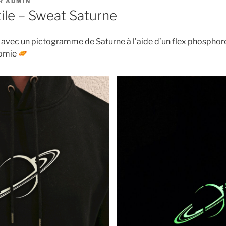
R
ADMIN
tile – Sweat Saturne
avec un pictogramme de Saturne à l’aide d’un flex phosphor
nomie