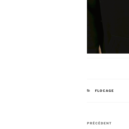
CATÉGORIES
FLOCAGE
Navigation
Article
PRÉCÉDENT