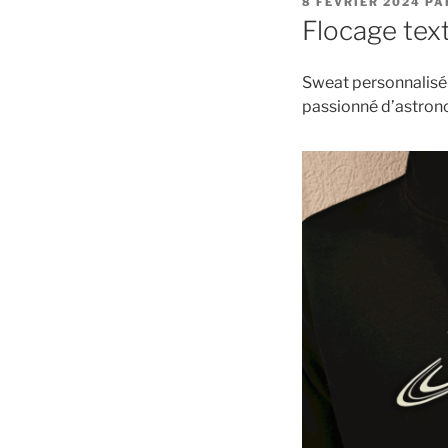
PUBLIÉ
8 FÉVRIER 2024
PA
LE
Flocage tex
Sweat personnalisé 
passionné d’astro