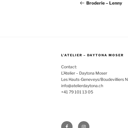
de
précédent
Broderie – Lenny
l’article
L’ATELIER – DAYTONA MOSER
Contact:
L’Atelier – Daytona Moser
Les Hauts-Geneveys/Boudevilliers 
info@atelierdaytona.ch
+41 79 101 13 05
Facebook
Instagram