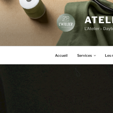
Aller
au
contenu
ATEL
principal
L’Atelier – Day
Accueil
Services
Les 