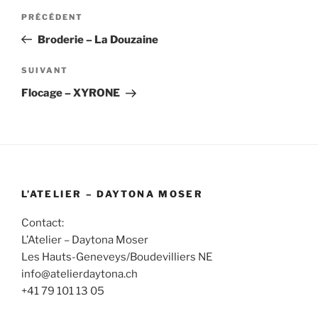
Navigation
Article
PRÉCÉDENT
de
précédent
Broderie – La Douzaine
l’article
Article
SUIVANT
suivant
Flocage – XYRONE
L’ATELIER – DAYTONA MOSER
Contact:
L’Atelier – Daytona Moser
Les Hauts-Geneveys/Boudevilliers NE
info@atelierdaytona.ch
+41 79 101 13 05