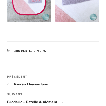
CATÉGORIES
BRODERIE
,
DIVERS
Navigation
Article
PRÉCÉDENT
de
précédent
Divers – Housse lune
l’article
Article
SUIVANT
suivant
Broderie – Estelle & Clément