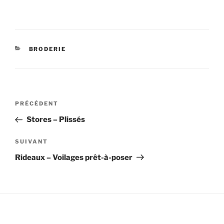
CATÉGORIES
BRODERIE
Navigation
Article
PRÉCÉDENT
de
précédent
Stores – Plissés
l’article
Article
SUIVANT
suivant
Rideaux – Voilages prêt-à-poser