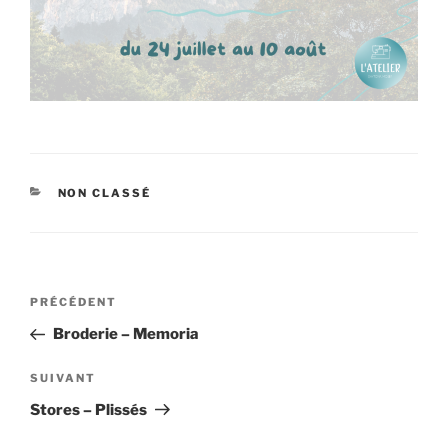
CATÉGORIES
NON CLASSÉ
Navigation
Article
PRÉCÉDENT
de
précédent
Broderie – Memoria
l’article
Article
SUIVANT
suivant
Stores – Plissés