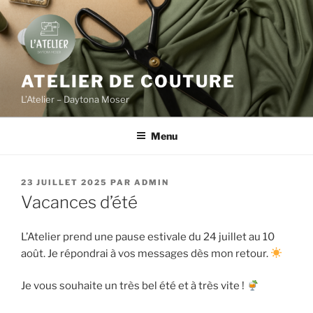
Aller
au
contenu
principal
ATELIER DE COUTURE
L’Atelier – Daytona Moser
Menu
PUBLIÉ
23 JUILLET 2025
PAR
ADMIN
LE
Vacances d’été
L’Atelier prend une pause estivale du 24 juillet au 10
août. Je répondrai à vos messages dès mon retour.
Je vous souhaite un très bel été et à très vite !