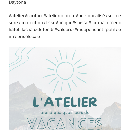
Daytona
#atelier
#couture
#ateliercouture
#personnalisé
#surme
sure
#confection
#tissu
#unique
#suisse
#faitmain
#neuc
hatel
#lachauxdefonds
#valderuz
#independant
#petitee
ntrepriselocale