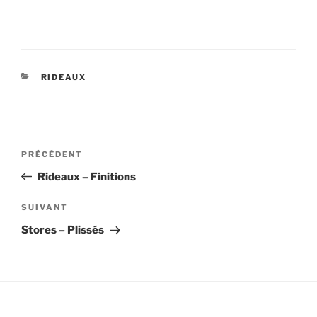
CATÉGORIES
RIDEAUX
Navigation
Article
PRÉCÉDENT
de
précédent
Rideaux – Finitions
l’article
Article
SUIVANT
suivant
Stores – Plissés