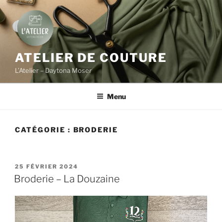
Aller
au
contenu
principal
ATELIER DE COUTURE
L’Atelier – Daytona Moser
Menu
CATÉGORIE :
BRODERIE
PUBLIÉ
25 FÉVRIER 2024
LE
Broderie – La Douzaine