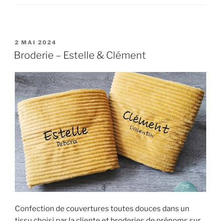
PUBLIÉ
2 MAI 2024
LE
Broderie – Estelle & Clément
Confection de couvertures toutes douces dans un
tissu choisi par la cliente et broderies de prénoms sur