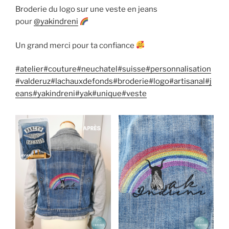
Broderie du logo sur une veste en jeans
pour
@yakindreni
Un grand merci pour ta confiance
#atelier
#couture
#neuchatel
#suisse
#personnalisation
#valderuz
#lachauxdefonds
#broderie
#logo
#artisanal
#j
eans
#yakindreni
#yak
#unique
#veste