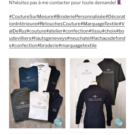
N’hésitez pas à me contacter pour toute demande!
#CoutureSurMesure
#BroderiePersonnalisée
#Décorat
ionIntérieure
#RetouchesCouture
#MarquageTextile
#V
alDeRuz
#couture
#atelier
#confection
#tissu
#choix
#bo
udevilliers
#hautsgeneveys
#neuchatel
#lachauxdefond
s
#confection
#broderie
#marquagetextile