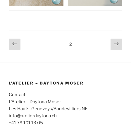
Pagination
Page
Page
Page
2
précédente
suiv
des
publications
L’ATELIER – DAYTONA MOSER
Contact:
L’Atelier – Daytona Moser
Les Hauts-Geneveys/Boudevilliers NE
info@atelierdaytona.ch
+41 79 101 13 05