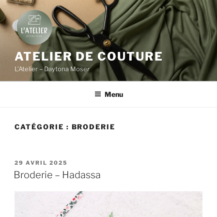
Aller
au
contenu
principal
ATELIER DE COUTURE
L’Atelier – Daytona Moser
Menu
CATÉGORIE :
BRODERIE
PUBLIÉ
29 AVRIL 2025
LE
Broderie – Hadassa