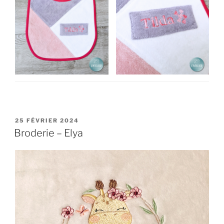
PUBLIÉ
25 FÉVRIER 2024
LE
Broderie – Elya