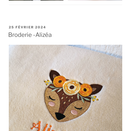
PUBLIÉ
25 FÉVRIER 2024
LE
Broderie -Alizéa